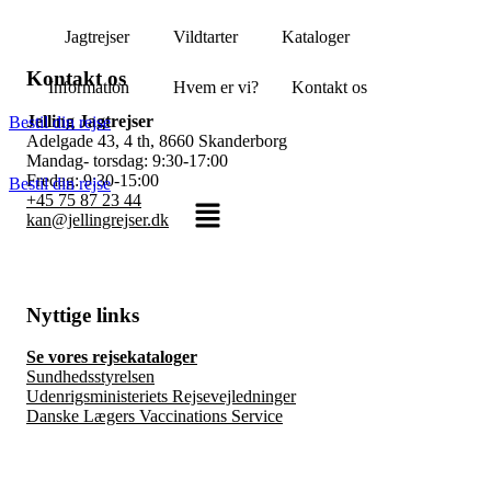
Jagtrejser
Vildtarter
Kataloger
Kontakt os
Information
Hvem er vi?
Kontakt os
Jelling Jagtrejser
Bestil din rejse
Adelgade 43, 4 th, 8660 Skanderborg
Mandag- torsdag: 9:30-17:00
Fredag: 9:30-15:00
Bestil din rejse
+45 75 87 23 44
kan@jellingrejser.dk
Nyttige links
Se vores rejsekataloger
Sundhedsstyrelsen
Udenrigsministeriets Rejsevejledninger
Danske Lægers Vaccinations Service