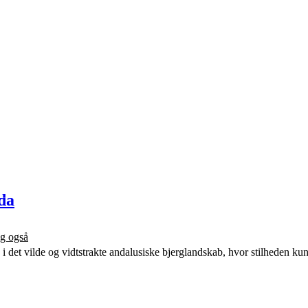
ada
g også
 i det vilde og vidtstrakte andalusiske bjerglandskab, hvor stilheden k