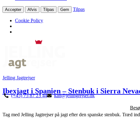
Tilpas
Accepter
Afvis
Tilpas
Gem
Cookie Policy
Jelling Jagtrejser
Ibexjagt i Spanien – Stenbuk i Sierra Nev
(+45) 75 87 23 44
kan@jellingrejser.dk
Besø
Tag med Jelling Jagtrejser på jagt efter den spanske stenbuk. Træd ind