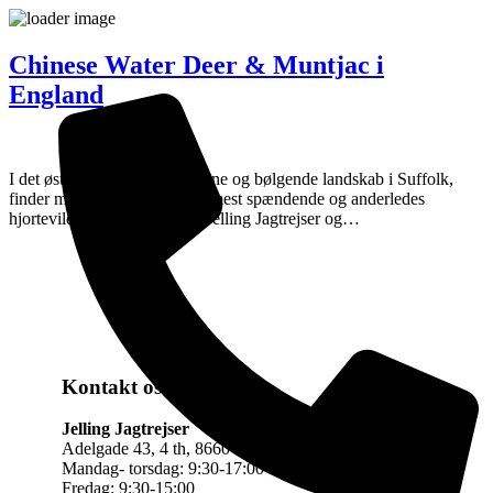
Chinese Water Deer & Muntjac i
England
I det østlige England, i det åbne og bølgende landskab i Suffolk,
finder man nogle af Europas mest spændende og anderledes
hjortevildtarter. Her tilbyder Jelling Jagtrejser og…
Kontakt os
Jelling Jagtrejser
Adelgade 43, 4 th, 8660 Skanderborg
Mandag- torsdag: 9:30-17:00
Fredag: 9:30-15:00