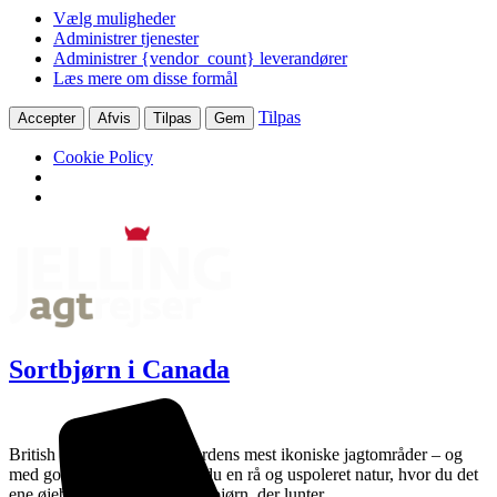
Vælg muligheder
Administrer tjenester
Administrer {vendor_count} leverandører
Læs mere om disse formål
Tilpas
Accepter
Afvis
Tilpas
Gem
Cookie Policy
Sortbjørn i Canada
British Columbia er et af verdens mest ikoniske jagtområder – og
med god grund. Her møder du en rå og uspoleret natur, hvor du det
ene øjeblik kan spotte en sortbjørn, der lunter…