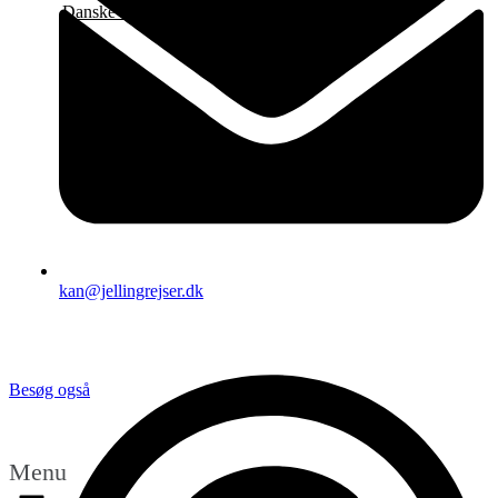
Danske Lægers Vaccinations Service
Få seneste tilbud
kan@jellingrejser.dk
Besøg også
Menu