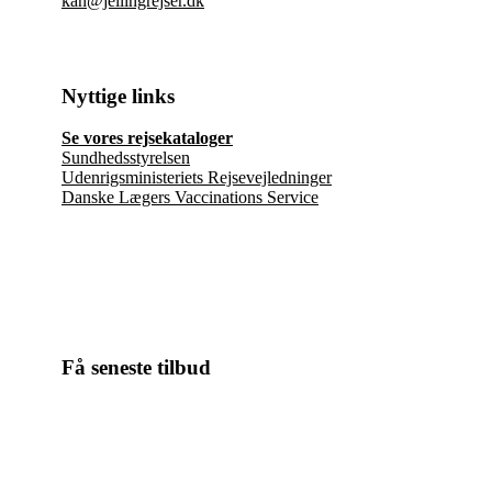
kan@jellingrejser.dk
Nyttige links
Se vores rejsekataloger
Sundhedsstyrelsen
Udenrigsministeriets Rejsevejledninger
Danske Lægers Vaccinations Service
Få seneste tilbud