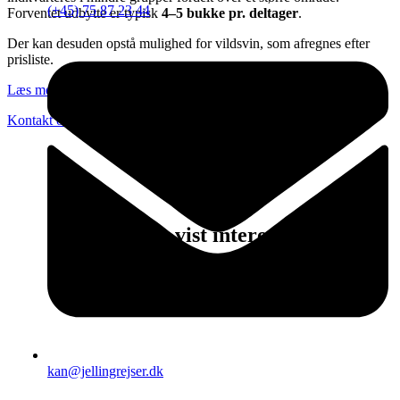
(+45) 75 87 23 44
Forventet udbytte er typisk
4–5 bukke pr. deltager
.
Der kan desuden opstå mulighed for vildsvin, som afregnes efter
prisliste.
Læs mere i vores katalog her
Kontakt os for tilbud
Andre har vist interesse for
kan@jellingrejser.dk