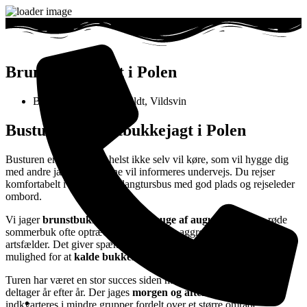
Brunstbukkejagt i Polen
Bukkejagt
,
Polen
,
Råvildt
,
Vildsvin
Bustur til brunstbukkejagt i Polen
Busturen er for dig, der helst ikke selv vil køre, som vil hygge dig
med andre jægere og gerne vil informeres undervejs. Du rejser
komfortabelt i en moderne langtursbus med god plads og rejseleder
ombord.
Vi jager
brunstbukke i den første uge af august
, hvor den røde
sommerbuk ofte optræder uforsigtigt og aggressivt overfor
artsfælder. Det giver spændende jagtsituationer – og måske
mulighed for at
kalde bukken ind
med bukkekald.
Turen har været en stor succes siden midten af 90’erne, og mange
deltager år efter år. Der jages
morgen og aften
, og jægerne
indkvarteres i mindre grupper fordelt over et større område.